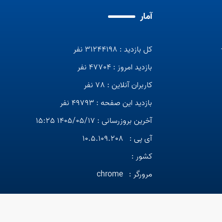
آمار
کل بازدید : 31244198 نفر
بازدید امروز : 47704 نفر
کاربران آنلاین : 78 نفر
بازدید این صفحه : 49793 نفر
آخرین بروزرسانی : 1405/05/17 15:25
آی پی :
10.5.109.208
کشور :
مرورگر :
chrome
عات و مطالب این سایت محفوظ و متعلق به سازمان آموزش فنی و حرفه ا