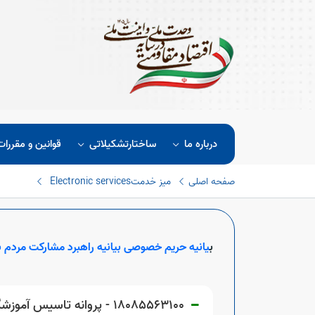
درباره ما
ساختارتشکیلاتی
قوانین و مقررات
صفحه اصلی
میز خدمت
Electronic services
ب
یانیه حریم خصوصی
بیانیه راهبرد مشارکت مردم ب
18085563100 - پروانه تاسیس آموزشگاه آزاد