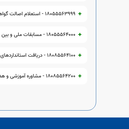
18055563999 - استعلام اصالت گواهی نامه مهارت
18055564000 - مسابقات ملی و بین المللی مهارت
18085564100 - دریافت استانداردهای مهارت
18085564200 - مشاوره آموزشی و هدایت شغلی