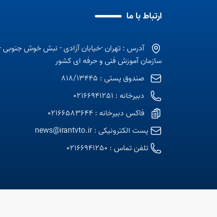
ارتباط با ما
آدرس : تهران -خیابان آزادی - نبش خوش جنوبی -
سازمان آموزش فنی و حرفه ای کشور
صندوق پستی : 818/13445
دبیرخانه : 02166941251
فاکس دبیرخانه : 02166583644
پست الکترونیکی :
news@irantvto.ir
تلفن تماس :
02166941250
© کلیه حقوق اطلا