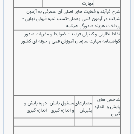
مهارت
شرح فرآیند و فعایت های اصلی آن :معرفی به آزمون –
شرکت در آزمون کتبی وعملی-کسب نمره قبولی نهایی -
پرداخت هزینه صدورگواهینامه
نقاط نظارتی و کنترلی فرآیند : ضوابط و مقررات صدور
گواهینامه مهارت سازمان آموزش فمی و حرفه ای کشور
شاخص های
معیارهای
مسئول پایش
دوره پایش و
پایش و اندازه
پذیرش
و اندازه گیری
اندازه گیری
گیری