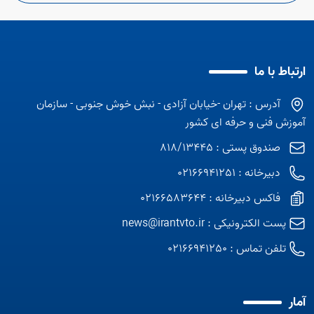
ارتباط با ما
آدرس : تهران -خیابان آزادی - نبش خوش جنوبی - سازمان
آموزش فنی و حرفه ای کشور
صندوق پستی : 818/13445
دبیرخانه : 02166941251
فاکس دبیرخانه : 02166583644
پست الکترونیکی :
news@irantvto.ir
تلفن تماس :
02166941250
آمار