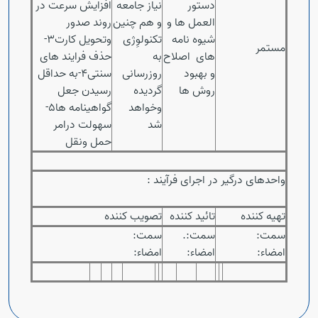
دستور
نیاز جامعه
افزایش سرعت در
العمل ها و
و هم چنین
روند صدور
شیوه نامه
تکنولوِژی
وتحویل کارت3-
مستمر
های اصلاح
به
حذف فرایند های
و بهبود
روزرسانی
سنتی4-به حداقل
روش ها
گردیده
رسیدن جعل
وخواهد
گواهینامه ها5-
شد
سهولت درامر
حمل ونقل
واحدهای درگیر در اجرای فرآیند :
تهیه کننده
تائید کننده
تصویب کننده
سمت:
سمت:.
سمت:
امضاء:
امضاء:
امضاء: