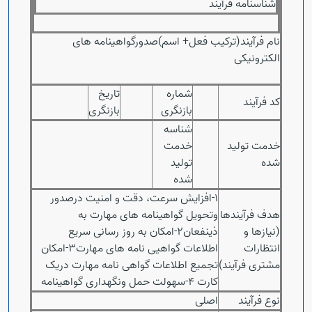
شناسنامه فرآیند
نام فرآیند(ترکیب فعل+ اسم)صدورگواهینامه های
الکترونیکی
شماره
تاریخ
کد فرآیند
بازنگری
بازنگری
شناسه
خدمت تولید
خدمت
شده
تولید
شده
1-افزایش سرعت، دقت و امنیت درصدور
هدف فرآیندها
وتحویل گواهینامه های مهارت به
(نیازها و
ذینفعان2-امکان به روز رسانی سریع
انتظارات
اطلاعات گواهیی نامه های مهارت3-امکان
Open s
مشتری فرآیند)
تجمیع اطلاعات گواهی نامه مهارت دریک
کارت 4-سهولت حمل ونگهداری گواهینامه
نوع فرآیند
اصلی