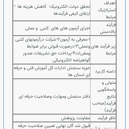
اهداف
تحقق دولت الکترونیک- کاهش هزینه ها –
استراتژیک
ارتقای کیفی فرآیندها
مرتبط
فرآیند
اجرای آزمون های های کتبی و عملی
بالادستی
1-معرفی به آزمون2-شرکت درآزمونهای کتبی
زیر فرآیند های
وعملی3-درصورت قبولی برابر ضوابط
مرتبط
ومقررات4-پرداخت حق تشریفات صدور
گواهینامه الکترونیکی
حوزه سنجش ادارات کل آموزش فنی و حرفه
دامنه کاربرد
ای استان ها
متولی و
پاسخگویی
Open s
نتایج
دفتر سنجش ومهارت وصلاحیت حرفه ای
فرآیند(صاحب
فرآیند)
ناظر فرآیند
معاونت پژوهش
قبول شد گان نهایی تعیین صلاحیت حرفه