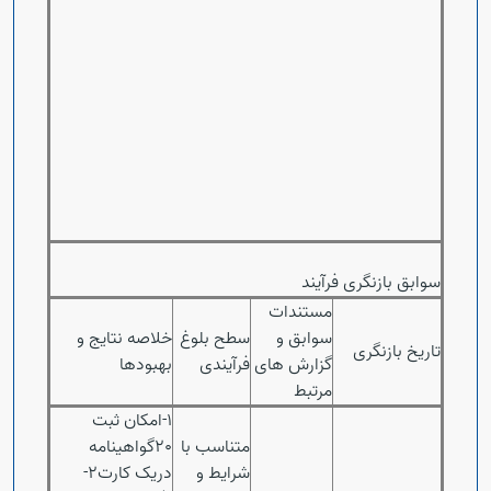
سوابق بازنگری فرآیند
مستندات
سوابق و
سطح بلوغ
خلاصه نتایج و
تاریخ بازنگری
گزارش های
فرآیندی
بهبودها
مرتبط
1-امکان ثبت
متناسب با
20گواهینامه
شرایط و
دریک کارت2-