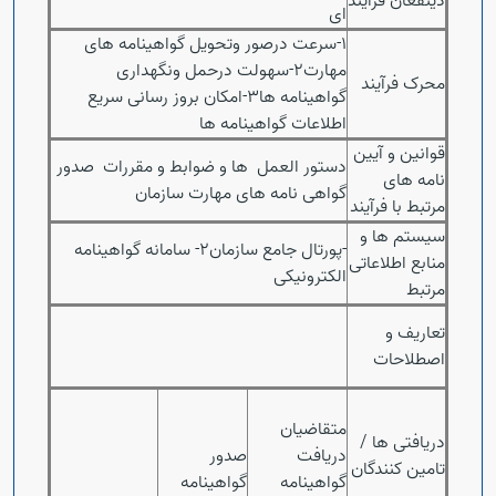
ذینفعان فرآیند
ای
1-سرعت درصور وتحویل گواهینامه های
مهارت2-سهولت درحمل ونگهداری
محرک فرآیند
گواهینامه ها3-امکان بروز رسانی سریع
اطلاعات گواهینامه ها
قوانین و آیین
دستور العمل ها و ضوابط و مقررات صدور
نامه های
گواهی نامه های مهارت سازمان
مرتبط با فرآیند
سیستم ها و
-پورتال جامع سازمان2- سامانه گواهینامه
منابع اطلاعاتی
الکترونیکی
مرتبط
تعاریف و
Open s
اصطلاحات
Open s
متقاضیان
دریافتی ها /
دریافت
صدور
تامین کنندگان
گواهینامه
گواهینامه