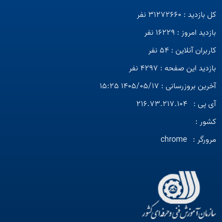
کل بازدید : 31272660 نفر
بازدید امروز : 16229 نفر
کاربران آنلاین : 54 نفر
بازدید این صفحه : 4297 نفر
آخرین بروزرسانی : 1405/05/17 15:25
آی پی :
216.73.217.104
کشور :
مرورگر :
chrome