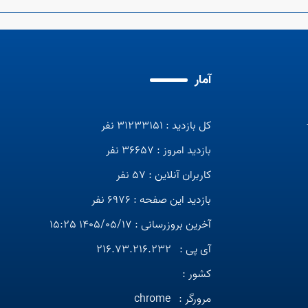
آمار
کل بازدید : 31233151 نفر
بازدید امروز : 36657 نفر
کاربران آنلاین : 57 نفر
بازدید این صفحه : 6976 نفر
آخرین بروزرسانی : 1405/05/17 15:25
آی پی :
216.73.216.232
کشور :
مرورگر :
chrome