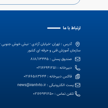
ارتباط با ما
آدرس : تهران -خیابان آزادی - نبش خوش جنوبی -
سازمان آموزش فنی و حرفه ای کشور
صندوق پستی : 818/13445
دبیرخانه : 02166941251
فاکس دبیرخانه : 02166583644
پست الکترونیکی :
news@irantvto.ir
تلفن تماس :
02166941250