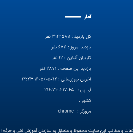
آمار
کل بازدید : 31135811 نفر
بازدید امروز : 6711 نفر
کاربران آنلاین : 12 نفر
بازدید این صفحه : 2871 نفر
آخرین بروزرسانی : 1405/05/14 14:23
آی پی :
216.73.217.65
کشور :
مرورگر :
chrome
عات و مطالب این سایت محفوظ و متعلق به سازمان آموزش فنی و حرفه ا