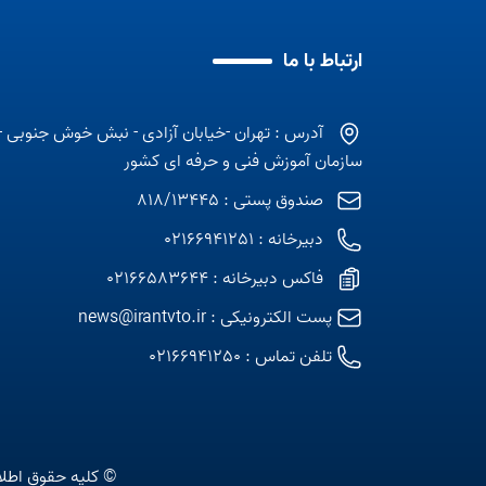
ارتباط با ما
آدرس : تهران -خیابان آزادی - نبش خوش جنوبی -
سازمان آموزش فنی و حرفه ای کشور
صندوق پستی : 818/13445
دبیرخانه : 02166941251
فاکس دبیرخانه : 02166583644
پست الکترونیکی :
news@irantvto.ir
تلفن تماس :
02166941250
© کلیه حقوق اطلا