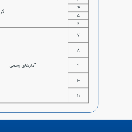
3
4
گز
5
6
7
8
9
آمارهای رسمی
10
11