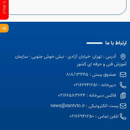
ارتباط با ما
آدرس : تهران -خیابان آزادی - نبش خوش جنوبی - سازمان
آموزش فنی و حرفه ای کشور
صندوق پستی : 818/13445
دبیرخانه : 02166941251
Open s
فاکس دبیرخانه : 02166583644
پست الکترونیکی :
news@irantvto.ir
تلفن تماس :
02166941250