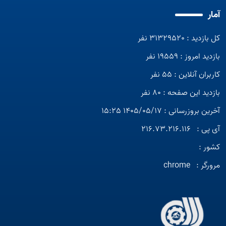
آمار
کل بازدید : 31329520 نفر
بازدید امروز : 19559 نفر
کاربران آنلاین : 55 نفر
بازدید این صفحه : 80 نفر
آخرین بروزرسانی : 1405/05/17 15:25
آی پی :
216.73.216.116
کشور :
Open s
مرورگر :
chrome
Open s