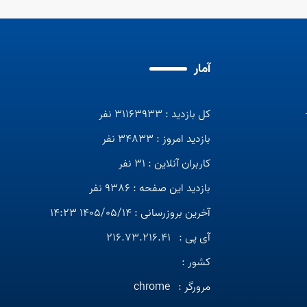
آمار
کل بازدید : 31163933 نفر
بازدید امروز : 34833 نفر
کاربران آنلاین : 31 نفر
بازدید این صفحه : 9386 نفر
آخرین بروزرسانی : 1405/05/14 14:23
آی پی :
216.73.216.41
کشور :
مرورگر :
chrome