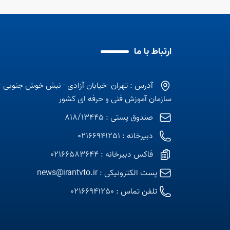
ارتباط با ما
آدرس : تهران -خیابان آزادی - نبش خوش جنوبی -
سازمان آموزش فنی و حرفه ای کشور
صندوق پستی : 818/13445
دبیرخانه : 02166941251
فاکس دبیرخانه : 02166583644
پست الکترونیکی :
news@irantvto.ir
تلفن تماس :
02166941250