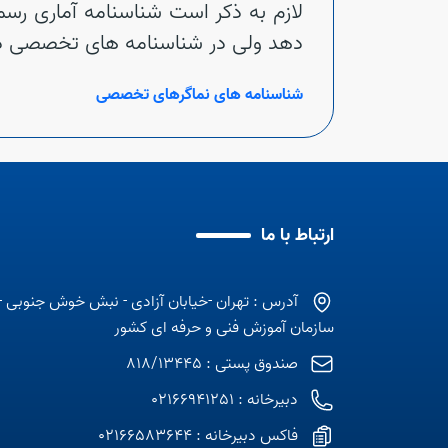
لازم به ذکر است شناسنامه آماری رسم
دهد ولی در شناسنامه های تخصصی ذیربط
شناسنامه های نماگرهای
تخصصی
ارتباط با ما
آدرس : تهران -خیابان آزادی - نبش خوش جنوبی -
سازمان آموزش فنی و حرفه ای کشور
صندوق پستی : 818/13445
دبیرخانه : 02166941251
فاکس دبیرخانه : 02166583644