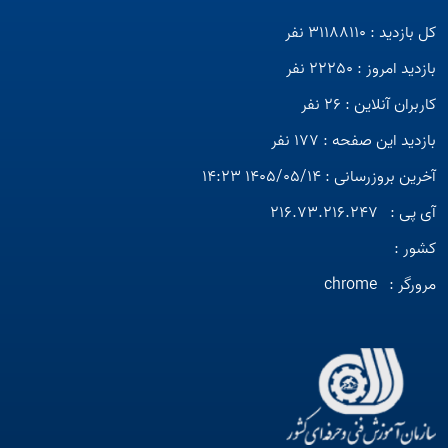
کل بازدید : 31188110 نفر
بازدید امروز : 22250 نفر
کاربران آنلاین : 26 نفر
بازدید این صفحه : 177 نفر
آخرین بروزرسانی : 1405/05/14 14:23
آی پی :
216.73.216.247
کشور :
مرورگر :
chrome