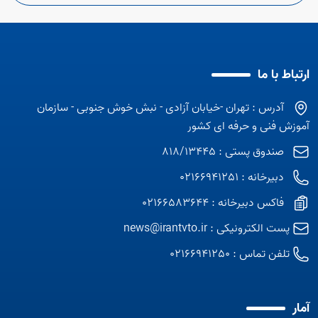
ارتباط با ما
آدرس : تهران -خیابان آزادی - نبش خوش جنوبی - سازمان
آموزش فنی و حرفه ای کشور
صندوق پستی : 818/13445
دبیرخانه : 02166941251
فاکس دبیرخانه : 02166583644
Open s
پست الکترونیکی :
news@irantvto.ir
Open s
تلفن تماس :
02166941250
آمار