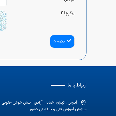
ریکپچا 4
دکمه 5
ارتباط با ما
آدرس : تهران -خیابان آزادی - نبش خوش جنوبی -
سازمان آموزش فنی و حرفه ای کشور