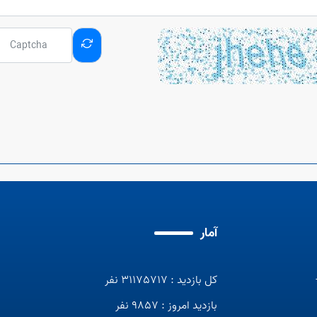
آمار
کل بازدید : 31175717 نفر
بازدید امروز : 9857 نفر