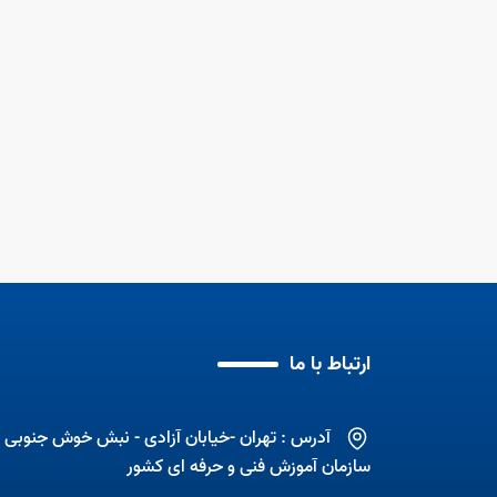
ی 6 ماهه نخست سال
د
آموزش مهارت به زنان
مهارت آموزی با اشتغال
ارتباط با ما
آدرس : تهران -خیابان آزادی - نبش خوش جنوبی -
سازمان آموزش فنی و حرفه ای کشور