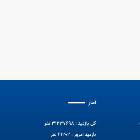
برنامه تلویزیونی صبحانه ایرانی با
حضور مربیان ماهر
مسابقات جهانی مهارت2024
مهم
برنا
آمار
کل بازدید : 31237698 نفر
بازدید امروز : 41202 نفر