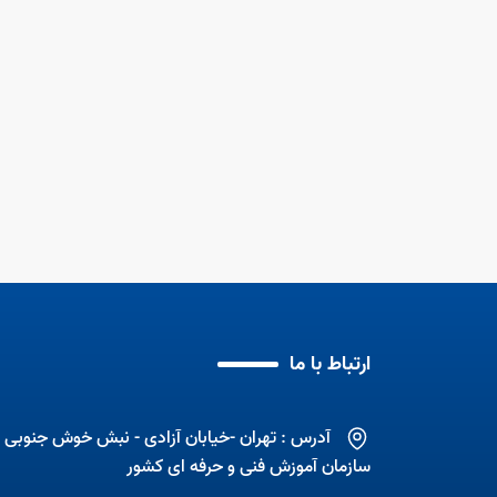
ی 6 ماهه نخست سال
د
آموزش مهارت به زنان
مهارت آموزی با اشتغال
ارتباط با ما
آدرس : تهران -خیابان آزادی - نبش خوش جنوبی -
سازمان آموزش فنی و حرفه ای کشور