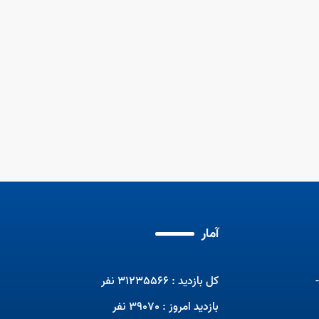
برنامه تلویزیونی صبحانه ایرانی با
حضور مربیان ماهر
مسابقات جهانی مهارت2024
مهم
برنا
آمار
کل بازدید : 31235566 نفر
بازدید امروز : 39070 نفر