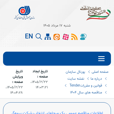
شنبه 17 مرداد 1405
EN
تاریخ ایجاد
تاریخ
صفحه اصلی
پورتال سازمان
Open s
صفحه :
ویرایش
درباره ما
نفشه سایت
۱۴۰۵/۲/۲۲،‏
صفحه :
Open s
قوانین و مقررات
Tender
۱۴:۰۳:۲۱
۱۴۰۵/۲/۲۲،‏
مناقصه های سال 1404
۱۴:۰۴:۲۸
اطلاعات مناقصه عمومی یک مرحله‌ای انتخاب شرکت بیمه‌گر