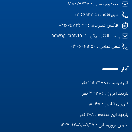
صندوق پستی : 818/13445
دبیرخانه : 02166941251
فاکس دبیرخانه : 02166583644
پست الکترونیکی :
news@irantvto.ir
تلفن تماس :
02166941250
آمار
کل بازدید : 31229881 نفر
Open s
بازدید امروز : 33386 نفر
کاربران آنلاین : 48 نفر
بازدید این صفحه : 208 نفر
آخرین بروزرسانی : 1405/05/17 14:31