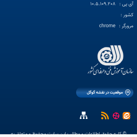
آی پی :
10.5.109.208
کشور :
مرورگر :
chrome
موقعیت در نقشه گوگل
Open s
Open s
© کلیه حقوق اطلاعات و مطالب این سایت محفوظ و متعلق به