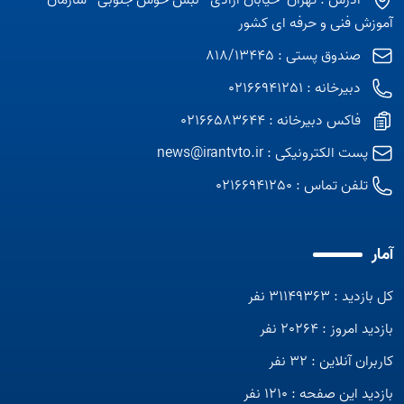
آدرس : تهران -خیابان آزادی - نبش خوش جنوبی - سازمان
آموزش فنی و حرفه ای کشور
صندوق پستی : 818/13445
دبیرخانه : 02166941251
فاکس دبیرخانه : 02166583644
پست الکترونیکی :
news@irantvto.ir
تلفن تماس :
02166941250
آمار
کل بازدید : 31149363 نفر
بازدید امروز : 20264 نفر
کاربران آنلاین : 32 نفر
بازدید این صفحه : 1210 نفر