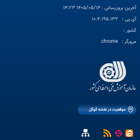
آخرین بروزرسانی : 1405/05/14 14:23
آی پی :
10.4.195.132
کشور :
مرورگر :
chrome
موقعیت در نقشه گوگل