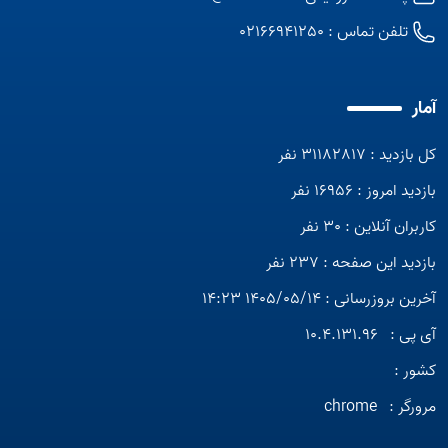
تلفن تماس :
02166941250
آمار
کل بازدید : 31182817 نفر
بازدید امروز : 16956 نفر
کاربران آنلاین : 30 نفر
بازدید این صفحه : 237 نفر
آخرین بروزرسانی : 1405/05/14 14:23
Open s
آی پی :
10.4.131.96
Open s
کشور :
مرورگر :
chrome