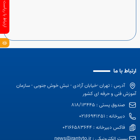
ارتباط با ریاست سازمان
ارتباط با ما
آدرس : تهران -خیابان آزادی - نبش خوش جنوبی - سازمان
آموزش فنی و حرفه ای کشور
Open s
صندوق پستی : 818/13445
دبیرخانه : 02166941251
فاکس دبیرخانه : 02166583644
پست الکترونیکی :
news@irantvto.ir