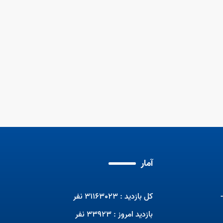
برنامه تلویزیونی صبحانه ایرانی با
حضور مربیان ماهر
مسابقات جهانی مهارت2024
مهم
برنا
آمار
کل بازدید : 31163023 نفر
بازدید امروز : 33923 نفر