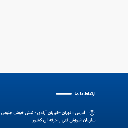
ی 6 ماهه نخست سال
د
آموزش مهارت به زنان
مهارت آموزی با اشتغال
ارتباط با ما
آدرس : تهران -خیابان آزادی - نبش خوش جنوبی -
سازمان آموزش فنی و حرفه ای کشور