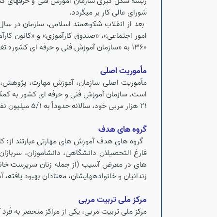
شورای عالی کار بر می­گردد.
بعد از انقلاب شکوهمند اسلامی، سازمان در سال 1359 از ادغام سه واحد آموزشیِ«اداره کل تعلیمات حر
امور اجتماعی»، «صندوق کارآموزی» و «کانون کار
1360 به «سازمان آموزش فنی و حرفه ای کشور» تغییر نام یافت.
ماًموریت اصلی
ماًموریت اصلی سازمان، آموزش مهارت، پژوهش، ت
21 هزار مربی خود، سالانه حدوداً به 5/1 میلیون نفر در دو بخش دولتی و خصوصی، خدمات آموزشی ارائه می کند.
گروه های هدف
گروه های هدف آموزش های مهارتی عبارتند از: کار
فارغ التحصیلان دانشگاهی، دانش­آموزان، سربازا
های در معرض آسیب (از جمله زنان سرپرست خانوار و
زندانیان و خانواده­هایشان، معتادان بهبود یافته، 
مرکز ملی تربیت مربی