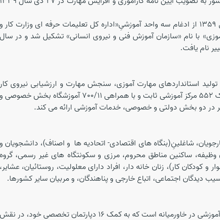
ریشه شکل گیری سازمان آموزش فنی و حرفه­ای کشور به تصویب آیین نامه کارآموزی و افزایش مهارت در 27 دی سال 
فه
ای وزارت کار و
آموزی» با نام «سازمان آموزش فنی و نیروی انسانی» تشکیل شد و در سال
ولید استانداردهای مهارت آموزی، سنجش مهارت و ارزشیابی نیروی کار
است. سازمان آموزش فنی و حرفه ­ای کشور به کمک 552 مرکز آموزشی ثابت و با همراهی 700/11 آموزشگاه بخش خصوصی و
جویان، شاغلینِ(بنگاه های اقتصادی- اتحادیه ها و اصناف)،
دانشجویان و
ن وظیفه، ساکنین مناطق محروم، مرزی و سکونتگاه های غیر رسمی، گروه
 کودکان کار)، زنان خانه دار، افراد دارای معلولیت، روستائیان، عشایر،
آسیب دیدگان اجتماعی، اتباع خارجی و پناهندگان، و مربیان سایر کشورها.
مرکز ملی تربیت مربی، یکی از مراکز منحصر به فرد آموزشی در خاورمیانه است که به کمک 16 دپارتمان تخصصی خود، در نقش