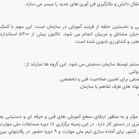
تقال دانش و بکارگیری فن آوری های جدید را میسر می سازد.
ایی و نخستین حلقه از فرایند آموزش در سازمان است. این مهم با کمکِ
کارگروه هایی متشکل از اتحادیه ها، اصناف، صاحبان مشاغل و مربیان انجام می شود. تاکنون بیش از 5400 استاندا
نر، و کشاورزی تدوین شده است.
مَر توسط سازمان سنجش می شود. این گروه ها عبارتند از:
ولتی
نفی برای تعیین صلاحیت فنی و تخصصی
اد های طرف تفاهم با سازمان
مؤثر و به منظور ارتقای سطح آموزش های فنی و حرفه ای و دست­یابی به
استانداردهای روز جهانی، تعاملات گسترده و مستمَری در دستور کار دارد. در این زمینه برگزاری 18 دوره مسابقات ملی مهار
با حضور بیش از10 هزار نفر رقابت کننده از سراسر کشور برای آماده سازی تیم ملی مهارت و 9 دوره حضور در رقابت­های بین