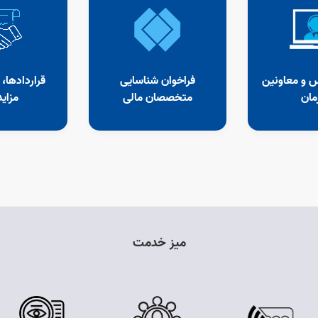
یس و معاونین
فراخوان شناسایی
قراردادها،
مان
متخصصان مالی
مزاید
میز خدمت