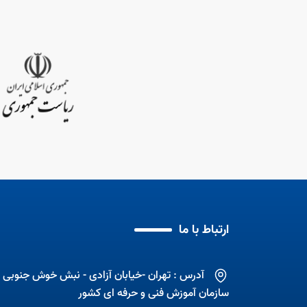
ی 6 ماهه نخست سال
د
آموزش مهارت به زنان
مهارت آموزی با اشتغال
ارتباط با ما
آدرس : تهران -خیابان آزادی - نبش خوش جنوبی -
سازمان آموزش فنی و حرفه ای کشور