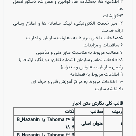
2-اطلاعیه ها، بخشنامه ها، قوانین و مقررات، دستورالعمل
ها
3-گزارشات
4- میز خدمت الکترونیکی، لینک سامانه ها و اطلاع رسانی
ارائه خدمت
5-صفحات داخلی مربوط به معاونت سازمان و ادارات
6-مناقصات و مزایدات
7-مطالب مربوط به مناسبت های ملی و مذهبی
8-اطلاعات تماس سازمان (شماره تلفن، دورنگار، ارتباط با
رئیس سازمان، معاونین و مدیران)
9-اطلاعات مربوط به فصلنامه
10- اطلاعات مربوط به مراکز آموزش فنی و حرفه ای
11- نقشه سایت
Open s
قالب کلی نگارش متن اخبار
ردیف
مطالب
نکات
B
۱۴
Tahoma
یا
B_Nazanin
۱
عنوان اصلی
۱۸
B
B
۱۲
Tahoma
یا
B_Nazanin