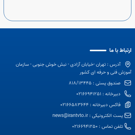
ارتباط با ما
آدرس : تهران -خیابان آزادی - نبش خوش جنوبی - سازمان
آموزش فنی و حرفه ای کشور
صندوق پستی : 818/13445
دبیرخانه : 02166941251
فاکس دبیرخانه : 02166583644
پست الکترونیکی :
news@irantvto.ir
تلفن تماس :
02166941250