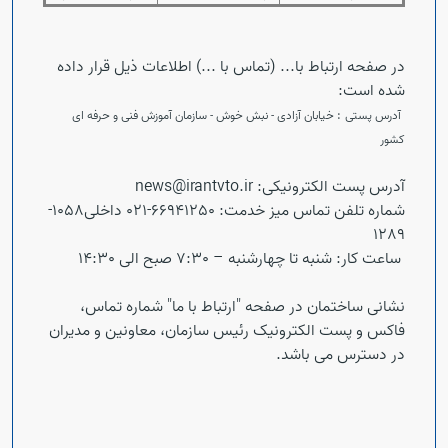
در صفحه ارتباط با... (تماس با ...) اطلاعات ذیل قرار داده
شده است:
آدرس پستی
: خیابان آزادی -
نبش خوش - سازمان آموزش فنی و حرفه ای
کشور
آدرس پست الکترونیکی:
news@irantvto.ir
شماره تلفن تماس میز خدمت:
66941250
-021 داخلی
1058-
1289
ساعت کار
:
شنبه تا چهارشنبه
–
7:30 صبح الی 14:30
نشانی ساختمان
در صفحه "ارتباط با ما" شماره تماس،
فاکس و پست الکترونیک رئیس سازمان، معاونین و مدیران
در دسترس می باشد.