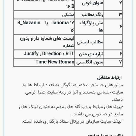
۲
عنوان فرعی
۱۶
B
۳
رنگ مطالب
مشکی
متن پاراگراف
۱۲ یا
Tahoma
B_Nazanin
۴
ها
۱۶
لیست های شماره دار و بدون
۵
مطالب لیستی
شماره
۶
ترازبندی متن
Justify , Direction : RTL
۷
متون انگلیسی
Time New Roman
ارتباط متقابل
موتورهای جستجو مخصوصا گوگل به تعدد ارتباط ها به
سایت حساس هستند و آنرا در رتبه سایت شما اثر می
Open s
دهند.
Open s
-پیوندهای مرتبط و وب گاه های مهم به عنوان لینک های
مفید در دسترس می باشند.
-لینک سایت سازمان در پرتال ستاد بارگذاری شده است.