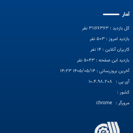
آمار
کل بازدید : 31166363 نفر
بازدید امروز : 503 نفر
کاربران آنلاین : 14 نفر
بازدید این صفحه : 5043 نفر
آخرین بروزرسانی : 1405/05/14 14:23
آی پی :
10.4.98.208
کشور :
مرورگر :
chrome