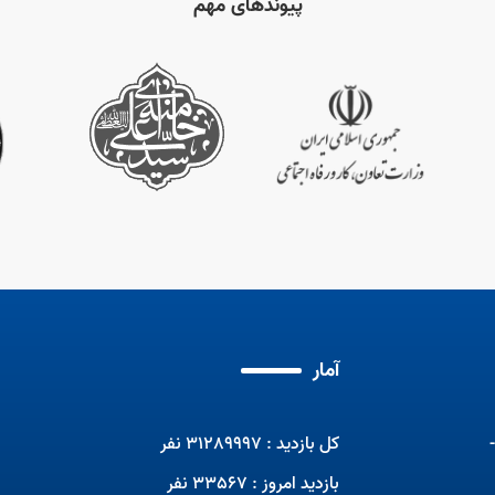
پیوندهای مهم
برنامه تلویزیونی صبحانه ایرانی با
حضور مربیان ماهر
مسابقات جهانی مهارت2024
مهم
برنا
آمار
کل بازدید : 31289997 نفر
بازدید امروز : 33567 نفر