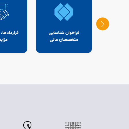
یس و معاونین
فراخوان شناسایی
قراردادها،
مان
متخصصان مالی
مزاید