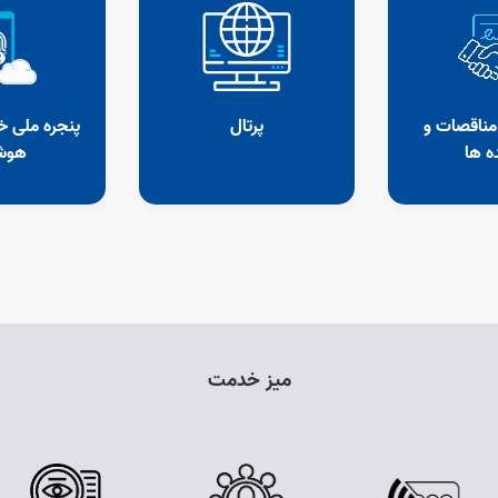
 مناقصات و
پرتال
پنجره ملی 
ه ها
هوش
میز خدمت