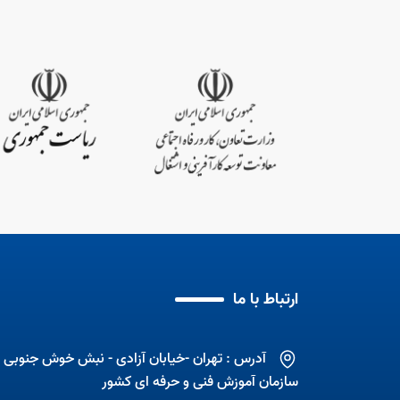
ی 6 ماهه نخست سال
د
آموزش مهارت به زنان
مهارت آموزی با اشتغال
ارتباط با ما
آدرس : تهران -خیابان آزادی - نبش خوش جنوبی -
سازمان آموزش فنی و حرفه ای کشور