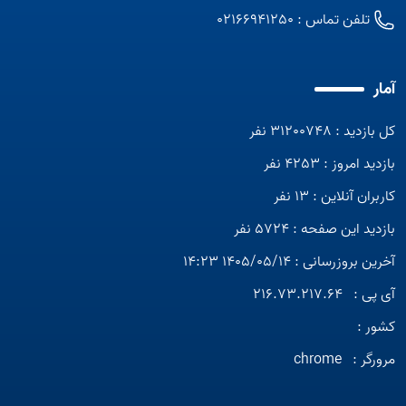
تلفن تماس :
02166941250
آمار
کل بازدید : 31200748 نفر
بازدید امروز : 4253 نفر
کاربران آنلاین : 13 نفر
بازدید این صفحه : 5724 نفر
آخرین بروزرسانی : 1405/05/14 14:23
آی پی :
216.73.217.64
کشور :
مرورگر :
chrome