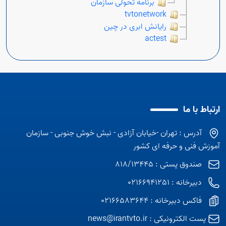
برنامه تحولی سازمان
tvtonetwork
رایانش ابری در چین
actest
ارتباط با ما
آدرس : تهران -خیابان آزادی - نبش خوش جنوبی - سازمان
آموزش فنی و حرفه ای کشور
صندوق پستی : 818/13445
دبیرخانه : 02166941251
فاکس دبیرخانه : 02166583644
پست الکترونیکی :
news@irantvto.ir