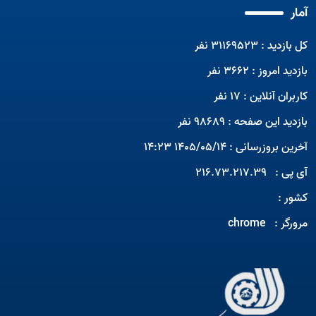
آمار
کل بازدید : 31169523 نفر
بازدید امروز : 3662 نفر
کاربران آنلاین : 17 نفر
بازدید این صفحه : 98689 نفر
آخرین بروزرسانی : 1405/05/14 14:23
آی پی :
216.73.217.39
کشور :
مرورگر :
chrome