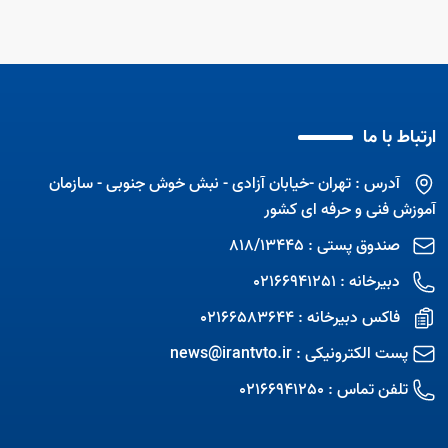
ارتباط با ما
آدرس : تهران -خیابان آزادی - نبش خوش جنوبی - سازمان
آموزش فنی و حرفه ای کشور
صندوق پستی : 818/13445
دبیرخانه : 02166941251
فاکس دبیرخانه : 02166583644
پست الکترونیکی :
news@irantvto.ir
تلفن تماس :
02166941250