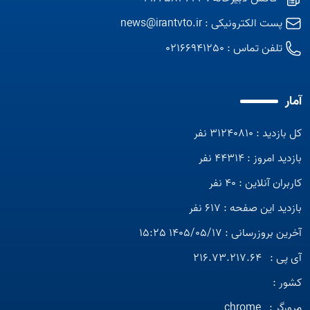
پست الکترونیکی :
news@irantvto.ir
تلفن تماس :
02166941250
آمار
کل بازدید : 31240810 نفر
بازدید امروز : 44314 نفر
کاربران آنلاین : 40 نفر
بازدید این صفحه : 617 نفر
آخرین بروزرسانی : 1405/05/17 15:25
آی پی :
216.73.217.64
کشور :
مرورگر :
chrome