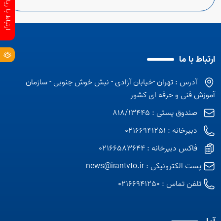
ارتباط با ما
آدرس : تهران -خیابان آزادی - نبش خوش جنوبی - سازمان
آموزش فنی و حرفه ای کشور
صندوق پستی : 818/13445
دبیرخانه : 02166941251
فاکس دبیرخانه : 02166583644
Open s
پست الکترونیکی :
news@irantvto.ir
تلفن تماس :
02166941250