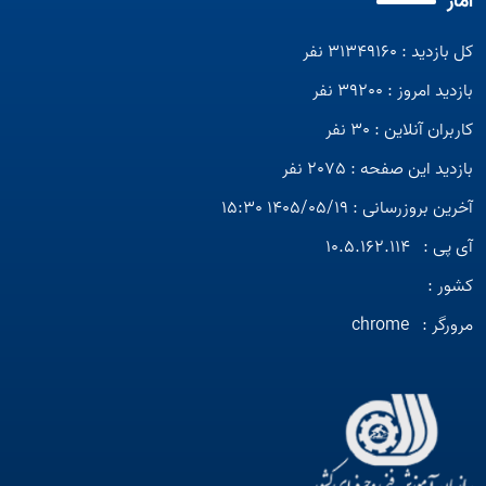
آمار
کل بازدید : 31349160 نفر
بازدید امروز : 39200 نفر
کاربران آنلاین : 30 نفر
بازدید این صفحه : 2075 نفر
آخرین بروزرسانی : 1405/05/19 15:30
آی پی :
10.5.162.114
کشور :
مرورگر :
chrome
Open s
Open s