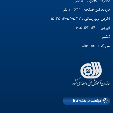
کاربران آنلاین : 53 نفر
بازدید این صفحه : 33649 نفر
آخرین بروزرسانی : 1405/05/17 15:25
آی پی :
10.5.162.114
کشور :
مرورگر :
chrome
موقعیت در نقشه گوگل