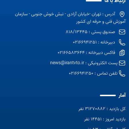
ارتباط با ما
آدرس : تهران -خیابان آزادی - نبش خوش جنوبی - سازمان
آموزش فنی و حرفه ای کشور
صندوق پستی : 818/13445
دبیرخانه : 02166941251
فاکس دبیرخانه : 02166583644
پست الکترونیکی :
news@irantvto.ir
تلفن تماس :
02166941250
Open s
آمار
Open s
کل بازدید : 31270882 نفر
بازدید امروز : 14451 نفر